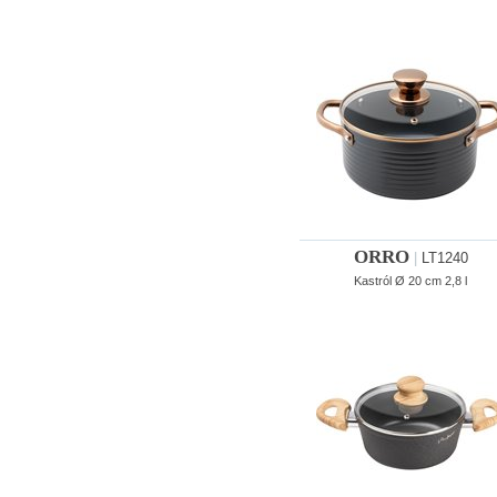
ORRO
|
LT1240
Kastról Ø 20 cm 2,8 l