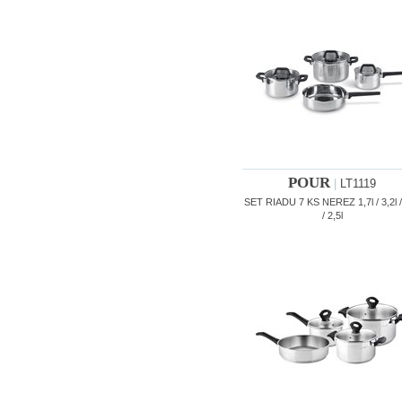
POUR
|
LT1119
SET RIADU 7 KS NEREZ 1,7l / 3,2l / 
/ 2,5l