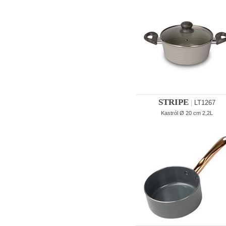
STRIPE
|
LT1267
Kastról Ø 20 cm 2,2L