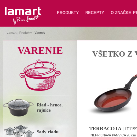
Lamart
PRODUKTY
RECEPTY
O ZNAČKE
P
Lamart
|
Produkty
|
Varenie
VARENIE
VŠETKO Z 
Riad - hrnce,
rajnice
TERRACOTA
|
LT119
Sady riadu
NEPRIĽNAVÁ PANVICA 20 cm