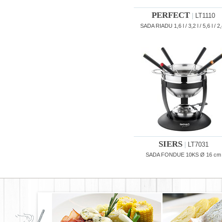
PERFECT
|
LT1110
SADA RIADU 1,6 l / 3,2 l / 5,6 l / 2,
SIERS
|
LT7031
SADA FONDUE 10KS Ø 16 cm