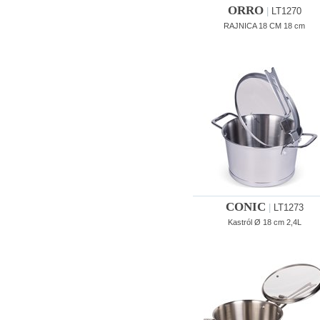
ORRO
|
LT1270
RAJNICA 18 CM 18 cm
CONIC
|
LT1273
Kastról Ø 18 cm 2,4L