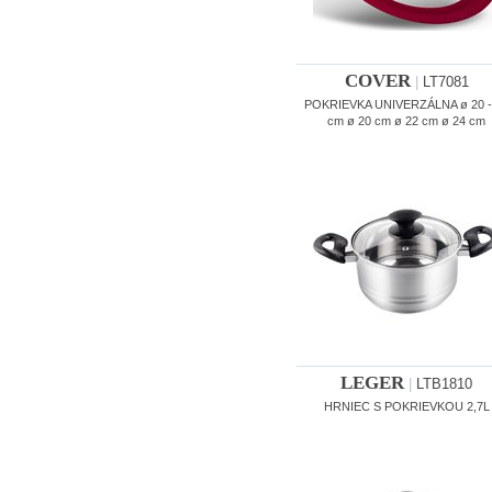
COVER
|
LT7081
POKRIEVKA UNIVERZÁLNA ø 20 -
cm ø 20 cm ø 22 cm ø 24 cm
LEGER
|
LTB1810
HRNIEC S POKRIEVKOU 2,7L