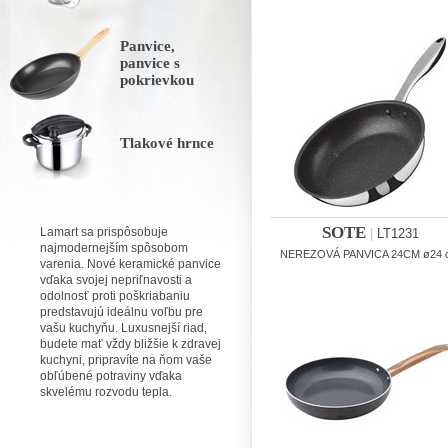
Panvice,
panvice s
pokrievkou
Tlakové hrnce
SOTE
Lamart sa prispôsobuje
|
LT1231
najmodernejším spôsobom
NEREZOVÁ PANVICA 24CM ø24 
varenia. Nové keramické panvice
vďaka svojej nepriľnavosti a
odolnosť proti poškriabaniu
predstavujú ideálnu voľbu pre
vašu kuchyňu. Luxusnejší riad,
budete mať vždy bližšie k zdravej
kuchyni, pripravíte na ňom vaše
obľúbené potraviny vďaka
skvelému rozvodu tepla.