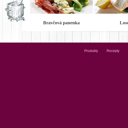
Bravčová panenka
Los
Produkty
Recepty