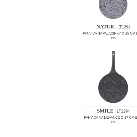
NATUR
|
LT1291
PANVICA NA PALACINKY Ø 25 CM 
cm
SMILE
|
LT1294
PANVICA NA LIEVANCE Ø 27 CM Ø
cm