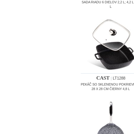
SADA RIADU 6 DIELOV 2,2 L; 4,2 L;
L
CAST
|
LT1288
PEKÁČ SO SKLENENOU POKRIE
28 X 28 CM ČIERNY 4,8 L