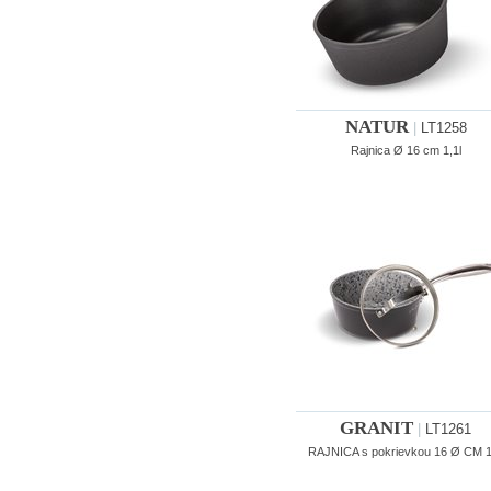
NATUR
|
LT1258
Rajnica Ø 16 cm 1,1l
GRANIT
|
LT1261
RAJNICA s pokrievkou 16 Ø CM 1