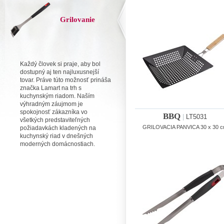
Grilovanie
Každý človek si praje, aby bol
dostupný aj ten najluxusnejší
tovar. Práve túto možnosť prináša
značka Lamart na trh s
kuchynským riadom. Naším
výhradným záujmom je
spokojnosť zákazníka vo
BBQ
|
LT5031
všetkých predstaviteľných
GRILOVACIA PANVICA 30 x 30 
požiadavkách kladených na
kuchynský riad v dnešných
moderných domácnostiach.