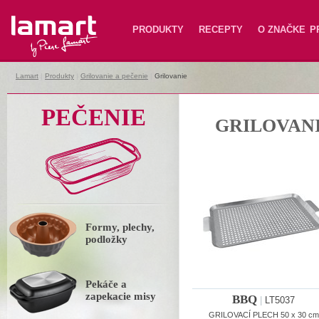
Lamart
PRODUKTY
RECEPTY
O ZNAČKE
P
Lamart
|
Produkty
|
Grilovanie a pečenie
|
Grilovanie
PEČENIE
GRILOVAN
Formy, plechy,
podložky
Pekáče a
zapekacie misy
BBQ
|
LT5037
GRILOVACÍ PLECH 50 x 30 cm