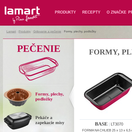
Lamart
PRODUKTY
RECEPTY
O ZNAČKE
P
Lamart
|
Produkty
|
Grilovanie a pečenie
|
Formy, plechy, podložky
PEČENIE
FORMY, P
Formy, plechy,
podložky
Pekáče a
zapekacie misy
BASE
|
LT3070
FORMA NA CHLIEB 25 x 13 x 6,5