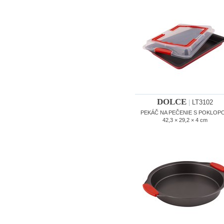
DOLCE
|
LT3102
PEKÁČ NA PEČENIE S POKLOP
42,3 × 29,2 × 4 cm