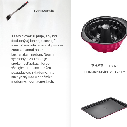
Grilovanie
Každý človek si praje, aby bol
dostupný aj ten najluxusnejší
tovar. Práve túto možnosť prináša
značka Lamart na trh s
kuchynským riadom. Naším
výhradným záujmom je
spokojnosť zákazníka vo
BASE
|
LT3073
všetkých predstaviteľných
FORMA NA BÁBOVKU 23 cm
požiadavkách kladených na
kuchynský riad v dnešných
moderných domácnostiach.