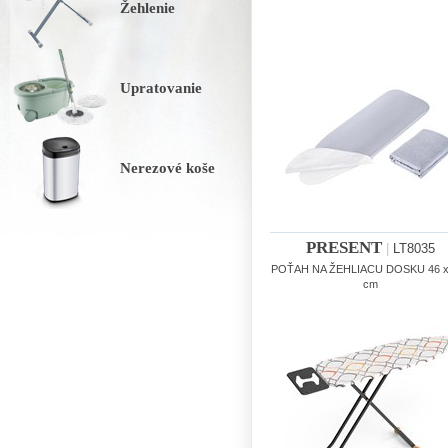
Žehlenie
Upratovanie
Nerezové koše
PRESENT
|
LT8035
POŤAH NA ŽEHLIACU DOSKU 46 x
cm