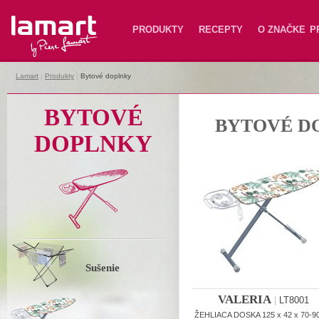
Lamart
PRODUKTY
RECEPTY
O ZNAČKE
P
Lamart
|
Produkty
|
Bytové doplnky
BYTOVÉ
BYTOVÉ D
DOPLNKY
Sušenie
VALERIA
|
LT8001
ŽEHLIACA DOSKA 125 x 42 x 70-9