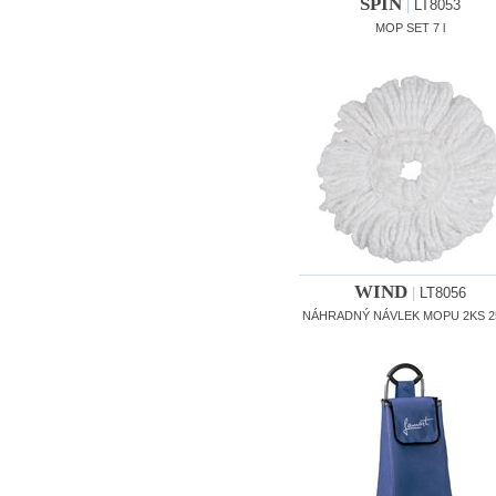
SPIN
|
LT8053
MOP SET 7 l
WIND
|
LT8056
NÁHRADNÝ NÁVLEK MOPU 2KS 2