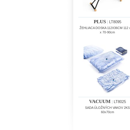
PLUS
|
LT8095
ŽEHLIACA DOSKA 112X36CM 112 x
x 70-90cm
VACUUM
|
LT8025
SADA ÚLOŽNÝCH VAKOV 2KS
60x70cm