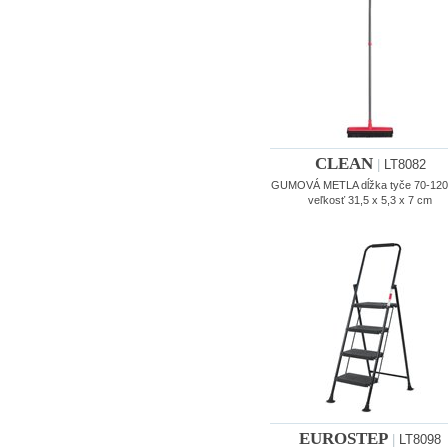
CLEAN
|
LT8082
GUMOVÁ METLA dĺžka tyče 70-120
veľkosť 31,5 x 5,3 x 7 cm
EUROSTEP
|
LT8098