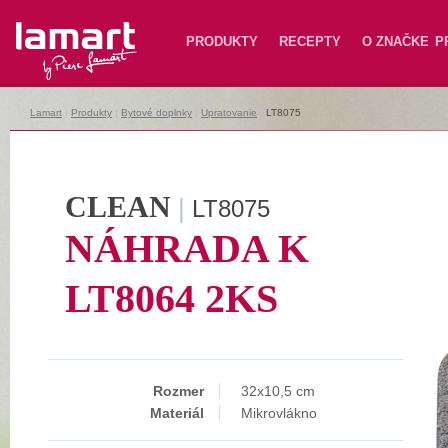
Lamart
PRODUKTY
RECEPTY
O ZNAČKE
P
Lamart
|
Produkty
|
Bytové doplnky
|
Upratovanie
|
LT8075
CLEAN
|
LT8075
NÁHRADA K
LT8064 2KS
Rozmer
32x10,5 cm
Materiál
Mikrovlákno