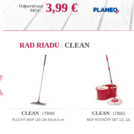
3,99 €
Odporúčaná
MOC
RAD RIADU
|
CLEAN
CLEAN
CLEAN
|
LT8060
|
LT8061
PLOCHÝ MOP 120 CM 43x14,5 cm
MOP ROTAČNÝ SET 12L 12L