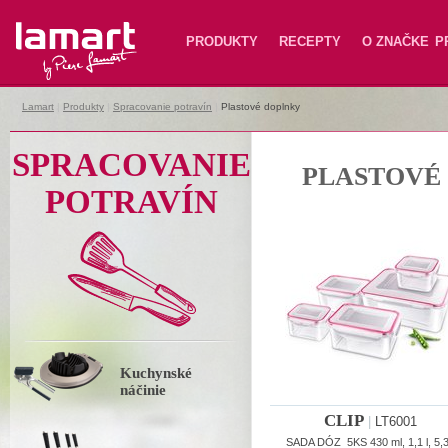
Lamart
PRODUKTY
RECEPTY
O ZNAČKE
P
Lamart
|
Produkty
|
Spracovanie potravín
|
Plastové doplnky
SPRACOVANIE
PLASTOVÉ
POTRAVÍN
Kuchynské
náčinie
CLIP
|
LT6001
SADA DÓZ 5KS 430 ml, 1,1 l, 5,3