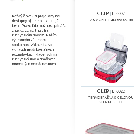
CLIP
|
LT6007
Každý človek si praje, aby bol
DÓZA OBDĹŽNÍKOVÁ 550 ml
dostupný aj ten najluxusnejší
tovar. Práve túto možnosť prináša
značka Lamart na trh s
kuchynským riadom. Naším
výhradným záujmom je
spokojnosť zákazníka vo
všetkých predstaviteľných
požiadavkách kladených na
kuchynský riad v dnešných
moderných domácnostiach.
CLIP
|
LT6022
TERMOBRAŠNA S GÉLOVOU
VLOŽKOU 1,1 l