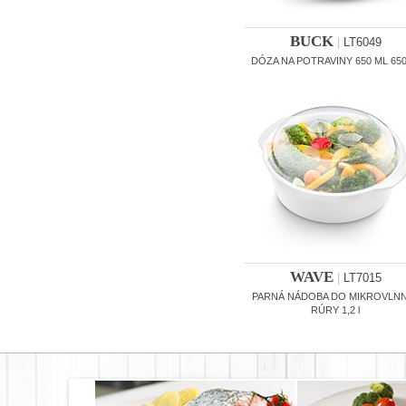
BUCK
|
LT6049
DÓZA NA POTRAVINY 650 ML 650
WAVE
|
LT7015
PARNÁ NÁDOBA DO MIKROVLN
RÚRY 1,2 l