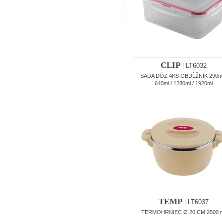
CLIP
|
LT6032
SADA DÓZ 4KS OBDĹŽNIK 290ml
640ml / 1280ml / 1920ml
TEMP
|
LT6037
TERMOHRNIEC Ø 20 CM 2500 