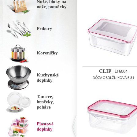
Nože, bloky na
nože, pomôcky
Príbory
Koreničky
CLIP
|
LT6004
Kuchynské
DÓZA OBDĹŽNIKOVÁ 5,3 l
doplnky
Taniere,
hrnčeky,
poháre
Plastové
doplnky