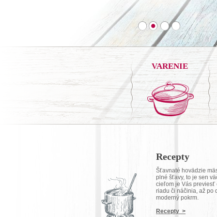
VARENIE
Recepty
Šťavnaté hovädzie mäsk
plné šťavy, to je sen 
cieľom je Vás previes
riadu či náčinia, až po
moderný pokrm.
Recepty >