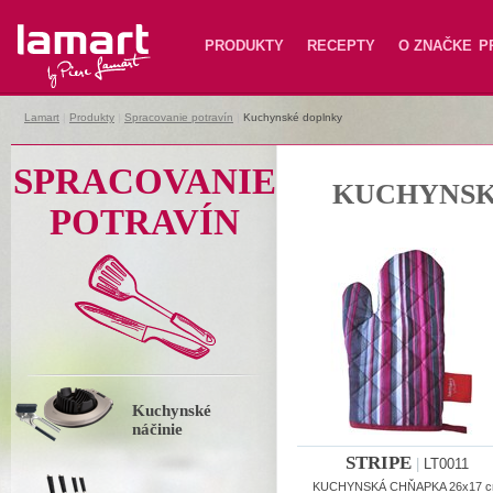
Lamart
PRODUKTY
RECEPTY
O ZNAČKE
P
Lamart
|
Produkty
|
Spracovanie potravín
|
Kuchynské doplnky
SPRACOVANIE
KUCHYNSK
POTRAVÍN
Kuchynské
náčinie
STRIPE
|
LT0011
KUCHYNSKÁ CHŇAPKA 26x17 