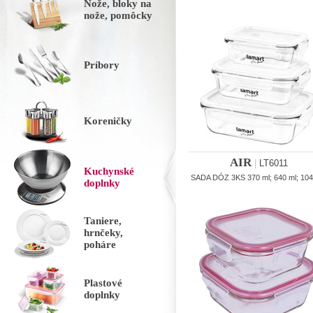
Nože, bloky na
nože, pomôcky
Príbory
Koreničky
AIR
|
LT6011
Kuchynské
SADA DÓZ 3KS 370 ml; 640 ml; 104
doplnky
Taniere,
hrnčeky,
poháre
Plastové
doplnky