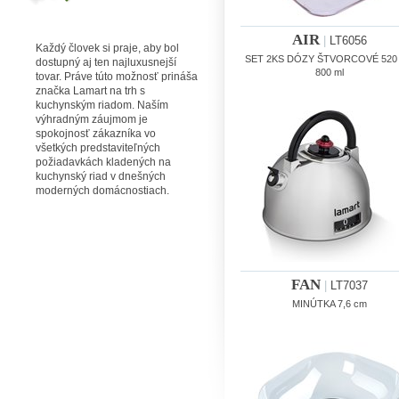
AIR
|
LT6056
Každý človek si praje, aby bol
SET 2KS DÓZY ŠTVORCOVÉ 520 m
dostupný aj ten najluxusnejší
800 ml
tovar. Práve túto možnosť prináša
značka Lamart na trh s
kuchynským riadom. Naším
výhradným záujmom je
spokojnosť zákazníka vo
všetkých predstaviteľných
požiadavkách kladených na
kuchynský riad v dnešných
moderných domácnostiach.
FAN
|
LT7037
MINÚTKA 7,6 cm