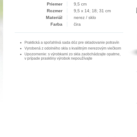
Priemer
9,5 cm
Rozmer
9,5 x 14; 18; 31 cm
Materiál
nerez / sklo
Farba
čira
Praktická a spoľahlivá sada dóz pre skladovanie potravín
Vyrobená z odolného skla s kvalitným nerezovým viečkom
Upozornenie: s výrobkami zo skla zaobchádzajte opatrne,
v prípade praskliny výrobok nepoužívajte