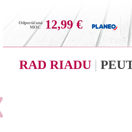
12,99 €
Odporúčaná
MOC
RAD RIADU
|
PEU