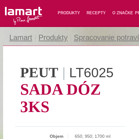
Lamart
PRODUKTY
RECEPTY
O ZNAČKE
P
Lamart
|
Produkty
|
Spracovanie potrav
PEUT
|
LT6025
SADA DÓZ
3KS
Objem
650; 950; 1700 ml