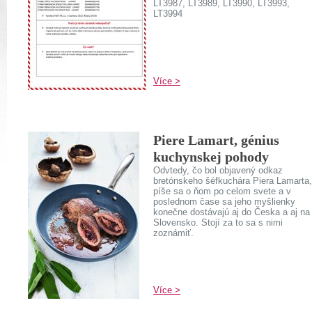
LT3987, LT3989, LT3990, LT3993,
LT3994
Více >
Piere Lamart, génius
kuchynskej pohody
Odvtedy, čo bol objavený odkaz
bretónskeho šéfkuchára Piera Lamarta,
píše sa o ňom po celom svete a v
poslednom čase sa jeho myšlienky
konečne dostávajú aj do Česka a aj na
Slovensko. Stojí za to sa s nimi
zoznámiť.
Více >