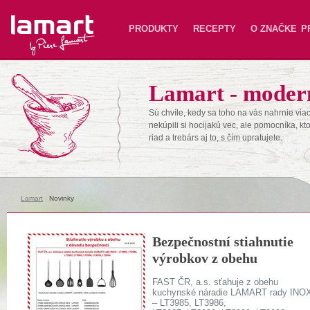
Lamart
PRODUKTY
RECEPTY
O ZNAČKE
P
Lamart - moder
Sú chvíle, kedy sa toho na vás nahrnie viac
nekúpili si hocijakú vec, ale pomocníka, kt
riad a trebárs aj to, s čím upratujete.
Lamart
|
Novinky
Bezpečnostní stiahnutie
výrobkov z obehu
FAST ČR, a.s. sťahuje z obehu
kuchynské náradie LAMART rady INO
– LT3985, LT3986,