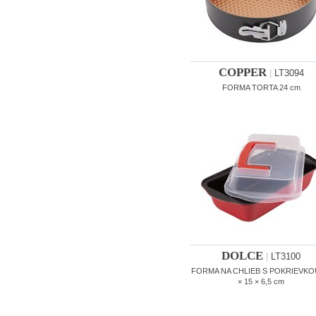
COPPER
|
LT3094
FORMA TORTA 24 cm
DOLCE
|
LT3100
FORMA NA CHLIEB S POKRIEVKO
× 15 × 6,5 cm