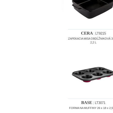
CERA
|
LT9215
ZAPEKACIA MISA OBDĹŽNIKOVÁ 
2,2 L
BASE
|
LT3071
FORMA NA MUFFINY 26 x 18 x 2,