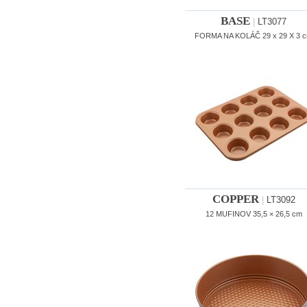
BASE
|
LT3077
FORMA NA KOLÁČ 29 x 29 X 3 
COPPER
|
LT3092
12 MUFINOV 35,5 × 26,5 cm