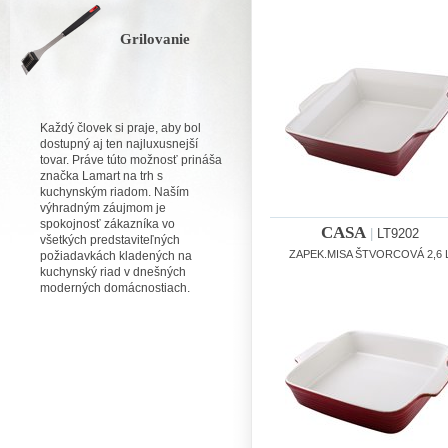
Grilovanie
Každý človek si praje, aby bol
dostupný aj ten najluxusnejší
tovar. Práve túto možnosť prináša
značka Lamart na trh s
kuchynským riadom. Naším
výhradným záujmom je
spokojnosť zákazníka vo
CASA
|
LT9202
všetkých predstaviteľných
ZAPEK.MISA ŠTVORCOVÁ 2,6 
požiadavkách kladených na
kuchynský riad v dnešných
moderných domácnostiach.