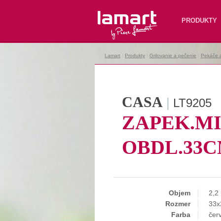
Lamart
PRODUKTY
Lamart
|
Produkty
|
Grilovanie a pečenie
|
Pekáče a
CASA
|
LT9205
ZAPEK.MI
OBDL.33
Objem
2,2
Rozmer
33x
Farba
čer