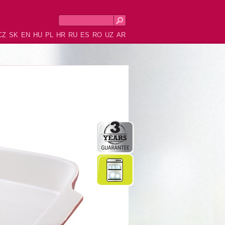
CZ
SK
EN
HU
PL
HR
RU
ES
RO
UZ
AR