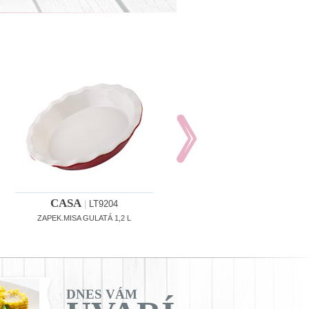
CASA
CASA
|
LT9204
|
LT9206
ZAPEK.MISA GULATÁ 1,2 L
ZAPEK. HRNIEC OVALNÝ 2,7 L
DNES VÁM