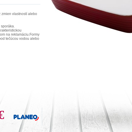
 zmien vlastností alebo
i sporáka.
rakteristickou
odom na reklamáciu.Formy
od tečúcou vodou alebo
€