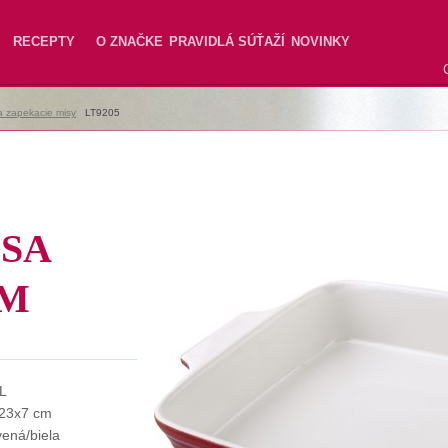
RECEPTY
O ZNAČKE
PRAVIDLÁ SÚŤAŽÍ
NOVINKY
 zapekacie misy
|
LT9205
SA
CM
 L
23x7 cm
vená/biela