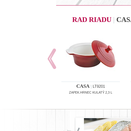
RAD RIADU
|
CAS
CASA
|
LT9201
ZAPEK.HRNEC KULATÝ 2,3 L