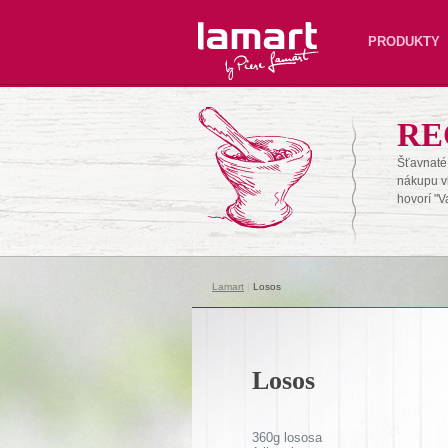
Lamart
PRODUKTY
RE
Šťavnaté 
nákupu v
hovorí "V
Lamart
|
Losos
Losos
360g lososa