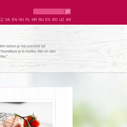
CZ
SK
EN
HU
PL
HR
RU
ES
RO
UZ
AR
šim cieľom je Vás previesť od
Navrátilom je to hračka. Ako on sám
rmu."