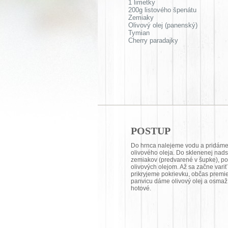
1 limetky
200g listového špenátu
Zemiaky
Olivový olej (panenský)
Tymian
Cherry paradajky
POSTUP
Do hrnca nalejeme vodu a pridáme l
olivového oleja. Do sklenenej nads
zemiakov (predvarené v šupke), p
olivových olejom. Až sa začne vari
prikryjeme pokrievku, občas premi
panvicu dáme olivový olej a osmaž
hotové.