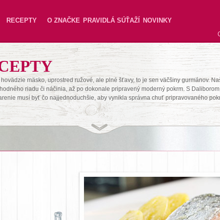
RECEPTY
O ZNAČKE
PRAVIDLÁ SÚŤAŽÍ
NOVINKY
CEPTY
hovädzie mäsko, uprostred ružové, ale plné šťavy, to je sen väčšiny gurmánov. Na
hodného riadu či náčinia, až po dokonale pripravený moderný pokrm. S Daliborom 
arenie musí byť čo najjednoduchšie, aby vynikla správna chuť pripravovaného pok