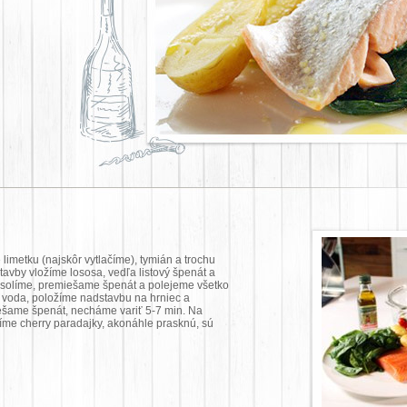
imetku (najskôr vytlačíme), tymián a trochu
tavby vložíme lososa, vedľa listový špenát a
osolíme, premiešame špenát a polejeme všetko
ť voda, položíme nadstavbu na hrniec a
ešame špenát, necháme variť 5-7 min. Na
íme cherry paradajky, akonáhle prasknú, sú