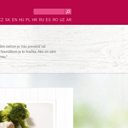
CZ
SK
EN
HU
PL
HR
RU
ES
RO
UZ
AR
šim cieľom je Vás previesť od
Navrátilom je to hračka. Ako on sám
rmu."