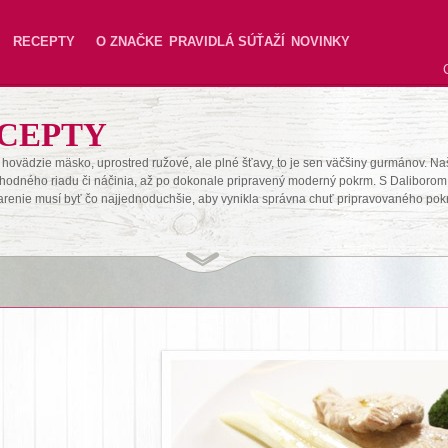
RECEPTY
O ZNAČKE
PRAVIDLÁ SÚŤAŽÍ
NOVINKY
CEPTY
hovädzie mäsko, uprostred ružové, ale plné šťavy, to je sen väčšiny gurmánov. Na
hodného riadu či náčinia, až po dokonale pripravený moderný pokrm. S Daliborom 
arenie musí byť čo najjednoduchšie, aby vynikla správna chuť pripravovaného pok