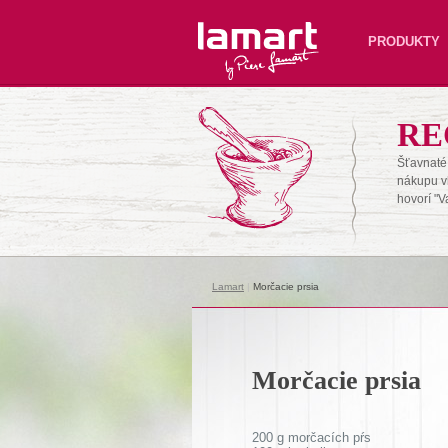
Lamart
PRODUKTY
RE
Šťavnaté 
nákupu v
hovorí "V
Lamart
|
Morčacie prsia
Morčacie prsia
200 g morčacích pŕs