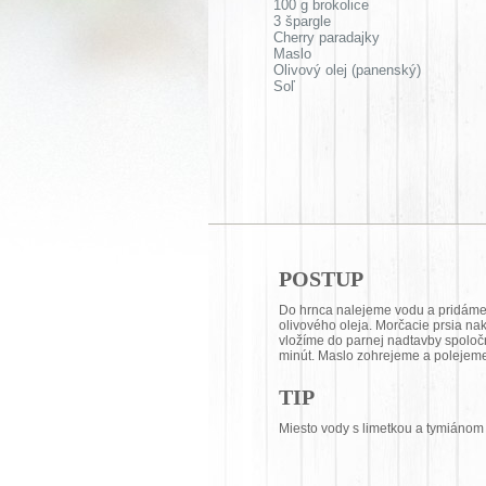
100 g brokolice
3 špargle
Cherry paradajky
Maslo
Olivový olej (panenský)
Soľ
POSTUP
Do hrnca nalejeme vodu a pridáme l
olivového oleja. Morčacie prsia n
vložíme do parnej nadtavby spoloč
minút. Maslo zohrejeme a polejeme 
TIP
Miesto vody s limetkou a tymiánom