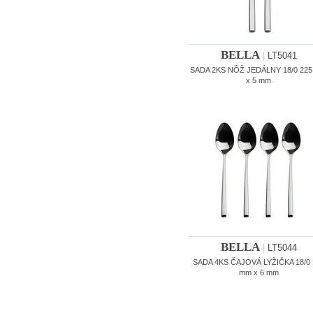
BELLA
|
LT5041
SADA 2KS NÔŽ JEDÁLNY 18/0 22
x 5 mm
BELLA
|
LT5044
SADA 4KS ČAJOVÁ LYŽIČKA 18/0 
mm x 6 mm