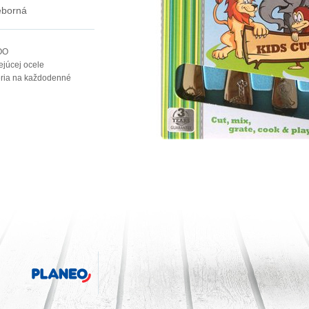
ieborná
ZOO
ejúcej ocele
séria na každodenné