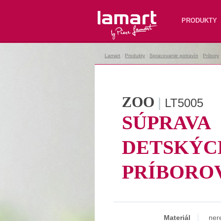
Lamart
PRODUKTY
Lamart
|
Produkty
|
Spracovanie potravín
|
Príbory
ZOO
|
LT5005
SÚPRAVA
DETSKÝC
PRÍBORO
Materiál
ner