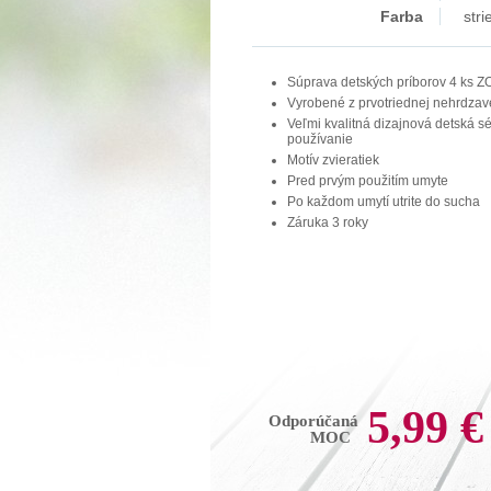
Farba
str
Súprava detských príborov 4 ks 
Vyrobené z prvotriednej nehrdzav
Veľmi kvalitná dizajnová detská 
používanie
Motív zvieratiek
Pred prvým použitím umyte
Po každom umytí utrite do sucha
Záruka 3 roky
5,99 €
Odporúčaná
MOC