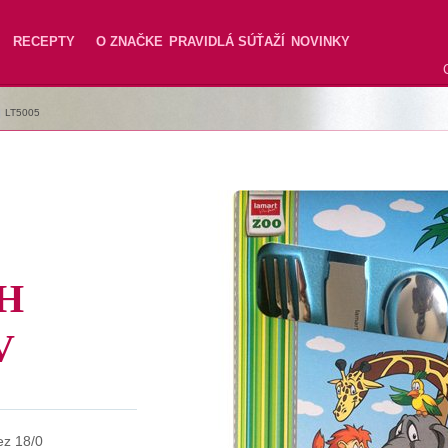
RECEPTY
O ZNAČKE
PRAVIDLÁ SÚŤAŽÍ
NOVINKY
|
LT5005
H
V
ez 18/0