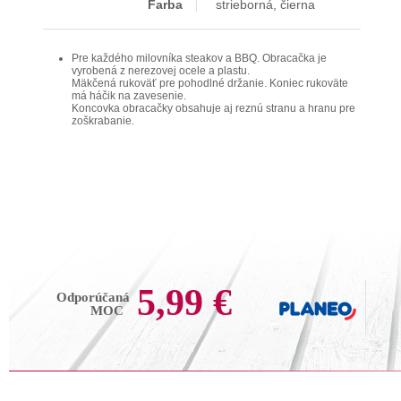
Farba
strieborná, čierna
Pre každého milovníka steakov a BBQ. Obracačka je
vyrobená z nerezovej ocele a plastu.
Mäkčená rukoväť pre pohodlné držanie. Koniec rukoväte
má háčik na zavesenie.
Koncovka obracačky obsahuje aj reznú stranu a hranu pre
zoškrabanie.
5,99 €
Odporúčaná
MOC