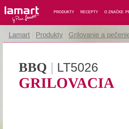
Lamart
PRODUKTY
RECEPTY
O ZNAČKE
P
Lamart
|
Produkty
|
Grilovanie a pečeni
BBQ
|
LT5026
GRILOVACIA