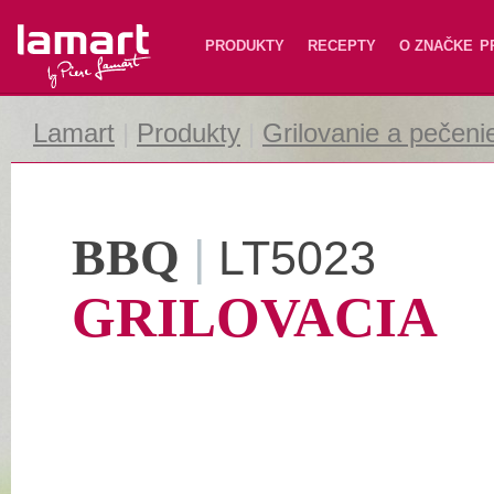
Lamart
PRODUKTY
RECEPTY
O ZNAČKE
P
Lamart
|
Produkty
|
Grilovanie a pečeni
BBQ
|
LT5023
GRILOVACIA