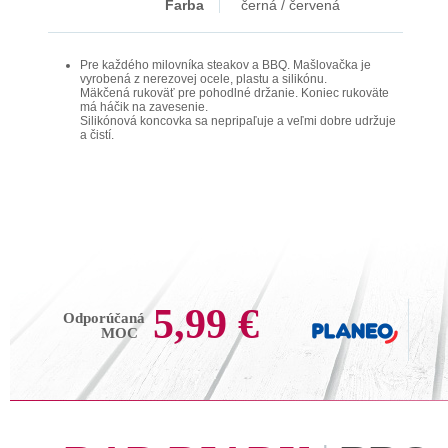
Farba
černá / červená
Pre každého milovníka steakov a BBQ. Mašlovačka je
vyrobená z nerezovej ocele, plastu a silikónu.
Mäkčená rukoväť pre pohodlné držanie. Koniec rukoväte
má háčik na zavesenie.
Silikónová koncovka sa nepripaľuje a veľmi dobre udržuje
a čistí.
5,99 €
Odporúčaná
MOC