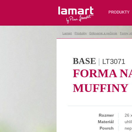
Lamart
PRODUKTY
Lamart
|
Produkty
|
Grilovanie a pečenie
|
Formy, p
BASE
|
LT3071
FORMA N
MUFFINY
Rozmer
26 
Materiál
uhl
Povrch
nep