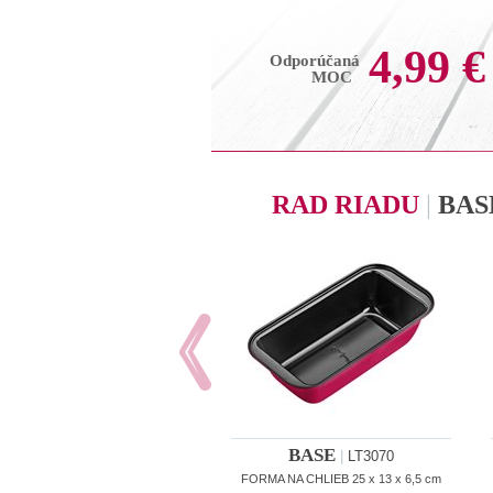
4,99 €
Odporúčaná
MOC
RAD RIADU
|
BAS
BASE
|
LT3070
FORMA NA CHLIEB 25 x 13 x 6,5 cm