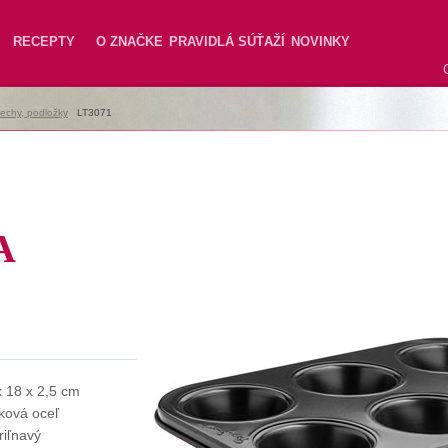
RECEPTY
O ZNAČKE
PRAVIDLÁ SÚŤAŽÍ
NOVINKY
lechy, podložky
|
LT3071
A
x 18 x 2,5 cm
íková oceľ
riľnavý