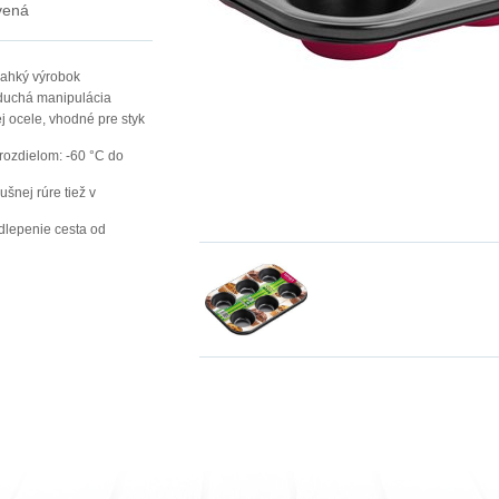
vená
ľahký výrobok
oduchá manipulácia
j ocele, vhodné pre styk
rozdielom: -60 °C do
ušnej rúre tiež v
dlepenie cesta od