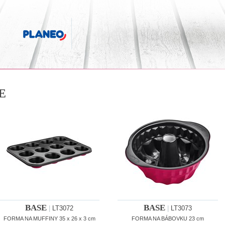
E
BASE
BASE
|
LT3072
|
LT3073
FORMA NA MUFFINY 35 x 26 x 3 cm
FORMA NA BÁBOVKU 23 cm