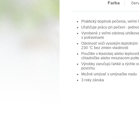
Farba
čer
Praktický doplnok pečenia, veľmi 
Uľahčuje prácu pri pečení - jedn
Vyrobené z veľmi odolnej uhlíkove
s potravinami
Odolnosť voči vysokým teplotným 
230 °C bez zmien vlastností
Použitie v klasickej alebo teplovzd
chladničke alebo mraziacom pulte
Výrobky zaručujú ľahké a rýchle o
povrchu
Možné umývať v umývačke riadu
3 roky záruka