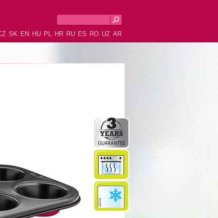
CZ
SK
EN
HU
PL
HR
RU
ES
RO
UZ
AR