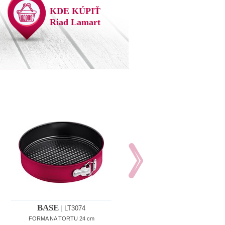
KDE KÚPIŤ
Riad Lamart
BASE
BASE
|
LT3074
|
LT3075
FORMA NA TORTU 24 cm
PEKÁČ NA PEČENIE 42,5 x 29 x 5 c