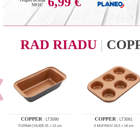
6,99 €
Odporúčaná
MOC
RAD RIADU
|
COP
COPPER
COPPER
|
LT3090
|
LT3091
FORMA CHLIEB 25 × 13 cm
6 MUFINOV 26,5 × 18 cm