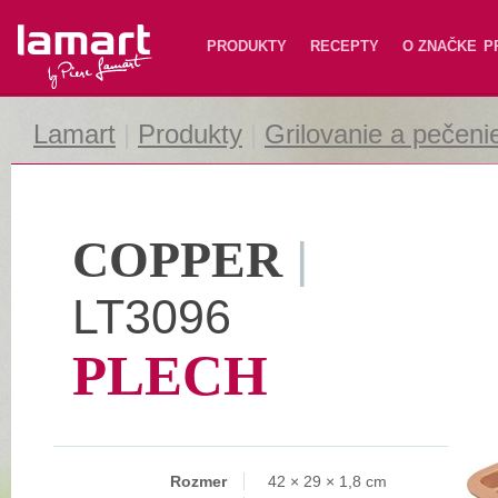
Lamart
PRODUKTY
RECEPTY
O ZNAČKE
P
Lamart
|
Produkty
|
Grilovanie a pečeni
COPPER
|
LT3096
PLECH
Rozmer
42 × 29 × 1,8 cm