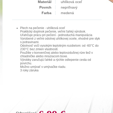
Materiál
uhlíková oceľ
Povrch
nepriľnavý
Farba
medená
Plech na pečenie - uhlíková oceľ
Praktický doplnok pečenie, veľmi ľahký výrobok.
Uľahčuje prácu pri pečení - jednoduchá manipulácia
Vyrobené z veľmi odolnej uhlíkovej ocele, vhodné pre styk
s potravinami.
Odolnosť voči vysokým teplotným rozdielom: od -60°C do
230°C bez zmien vlastností.
Použitie v konvenčnej alebo teplovzdušnej rúre tiež v
chladničke alebo mraziacom boxe.
Výrobky zaručujú ľahké a rýchle odlepenie cesta od
povrchu.
Možno umývať v umývačke riadu.
3 roky záruka