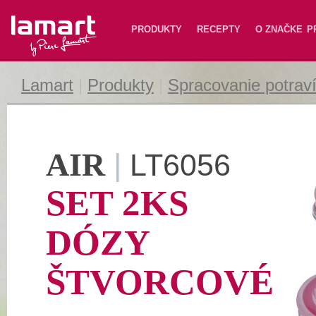
Lamart
PRODUKTY
RECEPTY
O ZNAČKE
P
Lamart
|
Produkty
|
Spracovanie potrav
AIR
|
LT6056
SET 2KS
DÓZY
ŠTVORCOVÉ