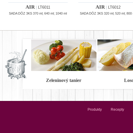
AIR
AIR
|
LT6011
|
LT6012
SADA DÓZ 3KS 370 ml; 640 ml; 1040 ml
SADA DÓZ 3KS 320 ml; 520 ml; 800 
Zeleninový tanier
Los
Produkty
Recepty