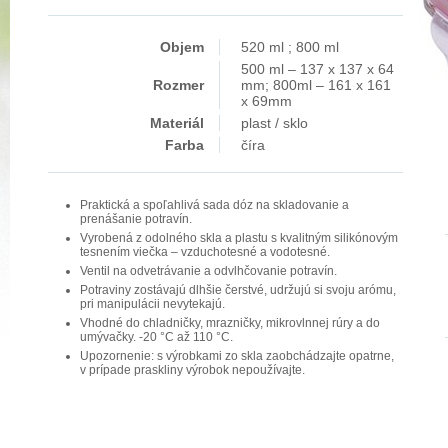
Objem
520 ml ; 800 ml
500 ml – 137 x 137 x 64
Rozmer
mm; 800ml – 161 x 161
x 69mm
Materiál
plast / sklo
Farba
číra
Praktická a spoľahlivá sada dóz na skladovanie a
prenášanie potravín.
Vyrobená z odolného skla a plastu s kvalitným silikónovým
tesnením viečka – vzduchotesné a vodotesné.
Ventil na odvetrávanie a odvlhčovanie potravín.
Potraviny zostávajú dlhšie čerstvé, udržujú si svoju arómu,
pri manipulácii nevytekajú.
Vhodné do chladničky, mrazničky, mikrovlnnej rúry a do
umývačky. -20 °C až 110 °C.
Upozornenie: s výrobkami zo skla zaobchádzajte opatrne,
v prípade praskliny výrobok nepoužívajte.