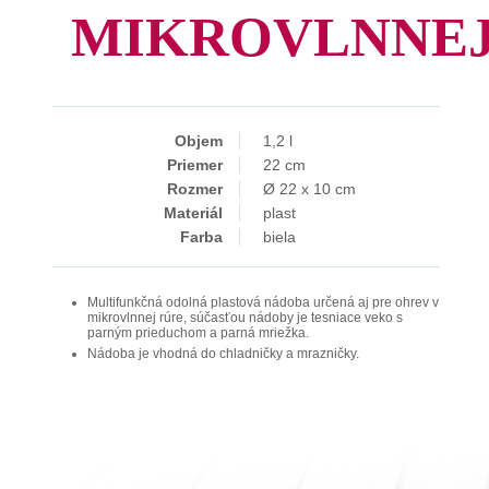
MIKROVLNNEJ
Objem
1,2 l
Priemer
22 cm
Rozmer
Ø 22 x 10 cm
Materiál
plast
Farba
biela
Multifunkčná odolná plastová nádoba určená aj pre ohrev v
mikrovlnnej rúre, súčasťou nádoby je tesniace veko s
parným prieduchom a parná mriežka.
Nádoba je vhodná do chladničky a mrazničky.