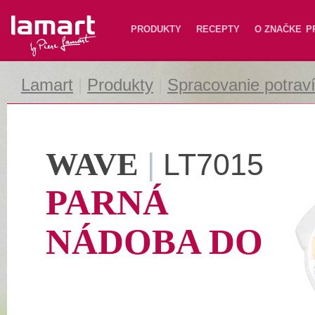
Lamart
PRODUKTY
RECEPTY
O ZNAČKE
P
Lamart
|
Produkty
|
Spracovanie potrav
WAVE
|
LT7015
PARNÁ
NÁDOBA DO