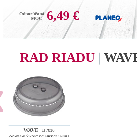
6,49 €
Odporúčaná
MOC
RAD RIADU
|
WAV
WAVE
|
LT7016
OCHRANNÝ KRYT DO MIKROVLNNEJ