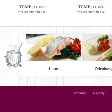
TEMP
TEMP
|
LT6023
|
LT6024
TERMO OBEDÁR 1,8 l
TERMO OBEDÁR 2,4 l
Losos
Zeleninov
Produkty
Recepty