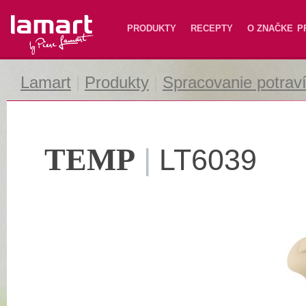
Lamart
PRODUKTY
RECEPTY
O ZNAČKE
P
Lamart
|
Produkty
|
Spracovanie potrav
TEMP
|
LT6039