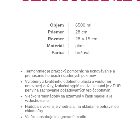
Objem
6500 ml
Priemer
28 cm
Rozmer
28 × 15 cm
Materiál
plast
Farba
béžová
Termohrniec je praktický pomocník na uchovávanie a
prenášanie horúcich i studených pokrmov.
Vyrobený z kvalitného odolného plastu a vnútornej
nerezovej vložky, izolačná výplň medzi stenami je z PUR
peny na zachovanie požadovaných teplôt potravín.
Viečko termonádoby sa uzamyká v časti madiel a je
vzduchotesné.
Nádoba s vekom je vhodná aj na ukladanie potravín do
chladničky.
Viečko obsahuje integrované madlo.