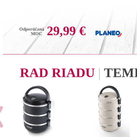
29,99 €
Odporúčaná
MOC
RAD RIADU
|
TEM