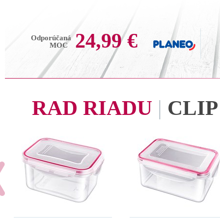
24,99 €
Odporúčaná
MOC
RAD RIADU
|
CLIP