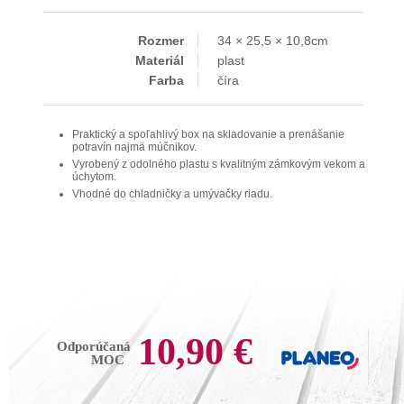
Rozmer
34 × 25,5 × 10,8cm
Materiál
plast
Farba
číra
Praktický a spoľahlivý box na skladovanie a prenášanie
potravín najmä múčnikov.
Vyrobený z odolného plastu s kvalitným zámkovým vekom a
úchytom.
Vhodné do chladničky a umývačky riadu.
10,90 €
Odporúčaná
MOC