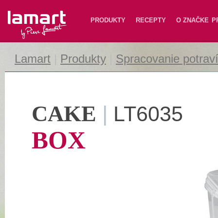
Lamart
PRODUKTY
RECEPTY
O ZNAČKE
P
Lamart
|
Produkty
|
Spracovanie potrav
CAKE
|
LT6035
BOX