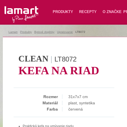
Lamart
PRODUKTY
RECEPTY
O ZNAČKE
P
Lamart
|
Produkty
|
Bytové doplnky
|
Upratovanie
|
LT8072
CLEAN
|
LT8072
KEFA NA RIAD
Rozmer
31x7x7 cm
Materiál
plast, syntetika
Farba
červená
Praktická kefa na umývanie riadu.