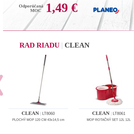
1,49 €
Odporúčaná
MOC
RAD RIADU
|
CLEAN
CLEAN
CLEAN
|
LT8060
|
LT8061
PLOCHÝ MOP 120 CM 43x14,5 cm
MOP ROTAČNÝ SET 12L 12L