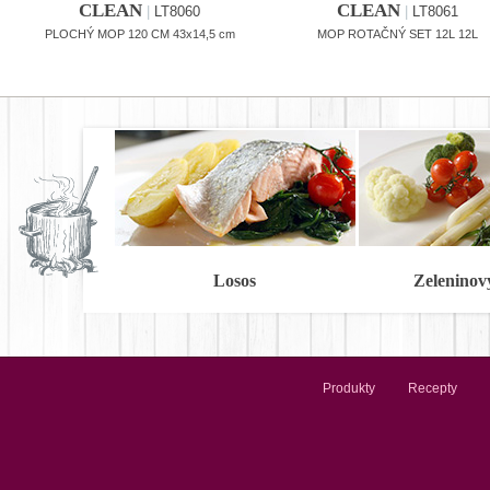
CLEAN
CLEAN
|
LT8060
|
LT8061
PLOCHÝ MOP 120 CM 43x14,5 cm
MOP ROTAČNÝ SET 12L 12L
Losos
Zeleninov
Produkty
Recepty