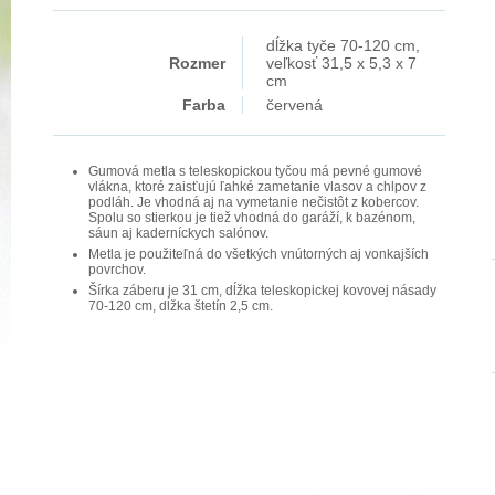
dĺžka tyče 70-120 cm,
Rozmer
veľkosť 31,5 x 5,3 x 7
cm
Farba
červená
Gumová metla s teleskopickou tyčou má pevné gumové
vlákna, ktoré zaisťujú ľahké zametanie vlasov a chlpov z
podláh. Je vhodná aj na vymetanie nečistôt z kobercov.
Spolu so stierkou je tiež vhodná do garáží, k bazénom,
sáun aj kaderníckych salónov.
Metla je použiteľná do všetkých vnútorných aj vonkajších
povrchov.
Šírka záberu je 31 cm, dĺžka teleskopickej kovovej násady
70-120 cm, dĺžka štetín 2,5 cm.