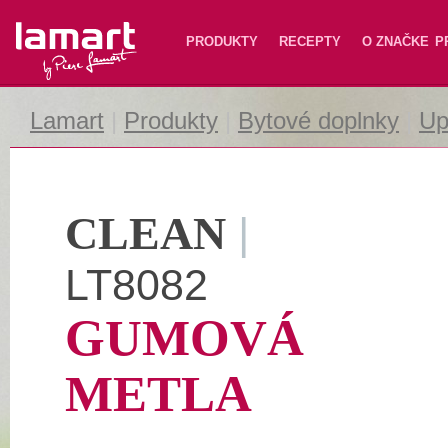
Lamart
PRODUKTY
RECEPTY
O ZNAČKE
P
Lamart
|
Produkty
|
Bytové doplnky
|
Up
CLEAN
|
LT8082
GUMOVÁ
METLA