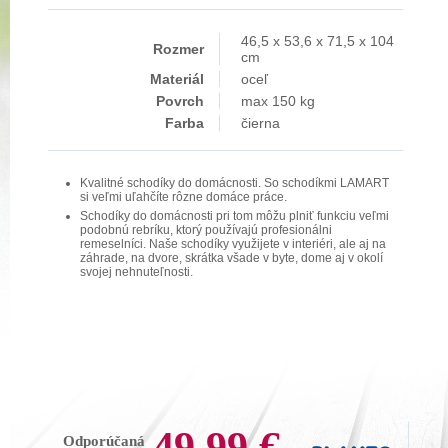
46,5 x 53,6 x 71,5 x 104
Rozmer
cm
Materiál
oceľ
Povrch
max 150 kg
Farba
čierna
Kvalitné schodíky do domácnosti. So schodíkmi LAMART
si veľmi uľahčíte rôzne domáce práce.
Schodíky do domácnosti pri tom môžu plniť funkciu veľmi
podobnú rebríku, ktorý používajú profesionálni
remeselníci. Naše schodíky využijete v interiéri, ale aj na
záhrade, na dvore, skrátka všade v byte, dome aj v okolí
svojej nehnuteľnosti.
49,99 €
Odporúčaná