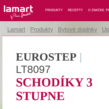
Lamart
PRODUKTY
RECEPTY
O ZNAČKE
P
Lamart
|
Produkty
|
Bytové doplnky
|
Up
EUROSTEP
|
LT8097
SCHODÍKY 3
STUPNE