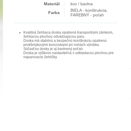
Materiál
kov / bavlna
BIELA - konštrukcia,
Farba
FAREBNÝ - poťah
Kvalitná žehliaca doska opatrená transportným zámkom,
žehliacou plochou odvádzajúcou paru.
Doska má stabilnú a bezpečnú konštrukciu opatrenú
protišmykovými koncovkami pri nohách výrobku.
Súčasťou dosky je aj bavlnený poťah.
Doska je výškovo nastaviteľná s odkladacou plochou pre
naparovacie žehličky.