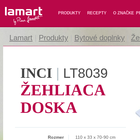
Lamart
PRODUKTY
RECEPTY
O ZNAČKE
P
Lamart
|
Produkty
|
Bytové doplnky
|
Že
INCI
|
LT8039
ŽEHLIACA
DOSKA
Rozmer
110 x 33 x 70-90 cm