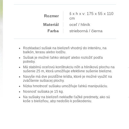
š x h x v: 175 x 55 x 110
Rozmer
cm
Materiál
oceľ / hliník
Farba
strieborná / čierna
Rozkladací sušiak na bielizeň vhodný do interiéru, na
balkón, terasu alebo lodžiu.
Sušiak je možné ľahko sklopiť alebo rozložiť podľa
potreby.
Má stabilnú oceľovú konštrukciu nôh a hliníkovú plochu na
sušenie 25 m, ktorá umožňuje efektívne sušenie bielizne.
Navyše má dve pozdĺžne krídla, ktoré je možné využiť na
zväčšenie sušiacej plochy.
Nízka hmotnosť sušiaku umožňuje ľahkú manipuláciu.
Nosnosť sušiaka je 15 kg.
Na sušiaky na bielizeň neklaďte ťažké predmety, ako sú
koše s bielizňou, aby nedošlo k poškodeniu.