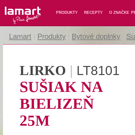
Lamart
PRODUKTY
RECEPTY
O ZNAČKE
P
Lamart
|
Produkty
|
Bytové doplnky
|
Su
LIRKO
|
LT8101
SUŠIAK NA
BIELIZEŇ
25M