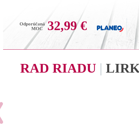
32,99 €
Odporúčaná
MOC
RAD RIADU
|
LIR