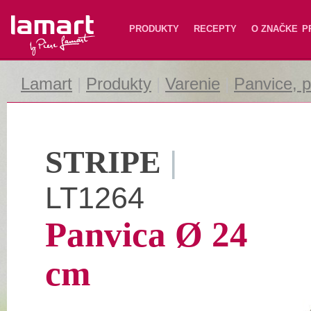
Lamart
PRODUKTY
RECEPTY
O ZNAČKE
P
Lamart
|
Produkty
|
Varenie
|
Panvice, p
STRIPE
|
LT1264
Panvica Ø 24
cm