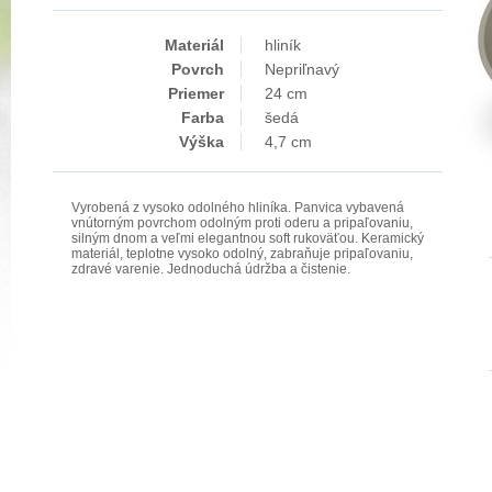
Materiál
hliník
Povrch
Nepriľnavý
Priemer
24 cm
Farba
šedá
Výška
4,7 cm
Vyrobená z vysoko odolného hliníka. Panvica vybavená
vnútorným povrchom odolným proti oderu a pripaľovaniu,
silným dnom a veľmi elegantnou soft rukoväťou. Keramický
materiál, teplotne vysoko odolný, zabraňuje pripaľovaniu,
zdravé varenie. Jednoduchá údržba a čistenie.