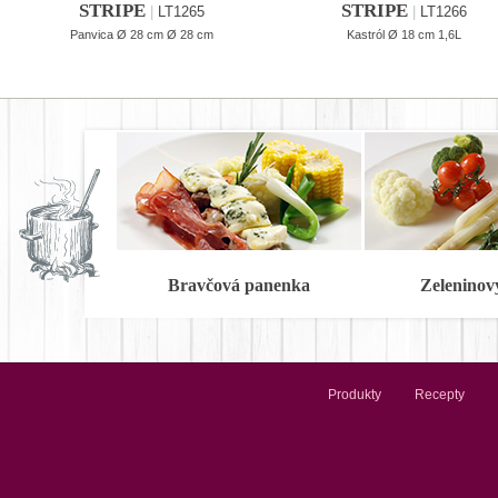
STRIPE
STRIPE
|
LT1265
|
LT1266
Panvica Ø 28 cm Ø 28 cm
Kastról Ø 18 cm 1,6L
Bravčová panenka
Zeleninov
Produkty
Recepty