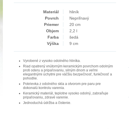
Materiál
hliník
Povrch
Nepriľnavý
Priemer
20 cm
Objem
2,2 l
Farba
šedá
Výška
9 cm
Vyrobené z vysoko odolného hliníka.
Riad opatrený vnútorným keramickým povrchom odolným
proti oderu a pripaľovaniu, silným dnom a veľmi
elegantnými úchytmi pre väčšiu bezpečnosť, funkčnosť a
pohodlie.
Pokrievka z odolného skla a otvorom pre paru pre
dokonalú kontrolu varenia.
Keramický materiál, teplotne vysoko odolný, zabraňuje
pripaľovaniu, zdravé varenie.
Jednoduchá údržba a čistenie.