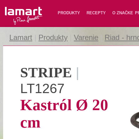
Lamart
PRODUKTY
RECEPTY
O ZNAČKE
P
Lamart
|
Produkty
|
Varenie
|
Riad - hrn
STRIPE
|
LT1267
Kastról Ø 20
cm