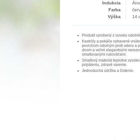
Indukcia
Áno
Farba
čer
Výška
14 
Produkt vyrobený z vysoko odolné
Kastróly a pekáče vybavené vnút
povrchom odolným proti oderu a p
dnom a veľmi elegantnými nerezo
smaltovanými rukoväťami.
Smaltový materiál teplotne vysoko
pripáleniu, zdravé varenie.
Jednoduchá údržba a čistenie.