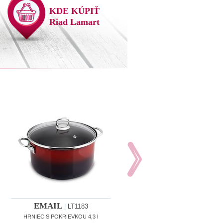
KDE KÚPIŤ
Riad Lamart
EMAIL
EMAIL
|
LT1183
|
LT1185
HRNIEC S POKRIEVKOU 4,3 l
SMALTOVÝ PEKÁČ S VEKOM 6,3 + 3,2