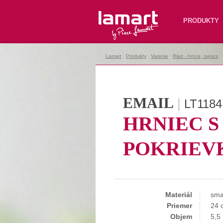
Lamart
PRODUKTY
Lamart
|
Produkty
|
Varenie
|
Riad - hrnce, rajnice
|
EMAIL
|
LT1184
HRNIEC S
POKRIEV
Materiál
sma
Priemer
24 
Objem
5,5 