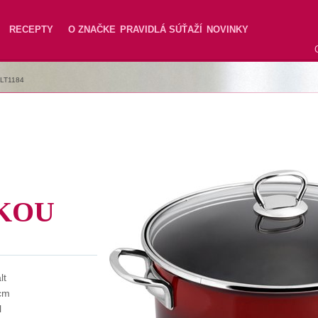
RECEPTY
O ZNAČKE
PRAVIDLÁ SÚŤAŽÍ
NOVINKY
LT1184
KOU
lt
cm
l