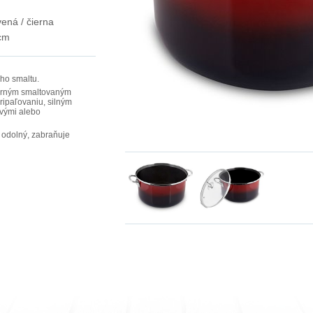
vená / čierna
cm
ho smaltu.
orným smaltovaným
ripaľovaniu, silným
vými alebo
 odolný, zabraňuje