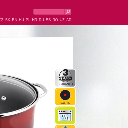
CZ
SK
EN
HU
PL
HR
RU
ES
RO
UZ
AR