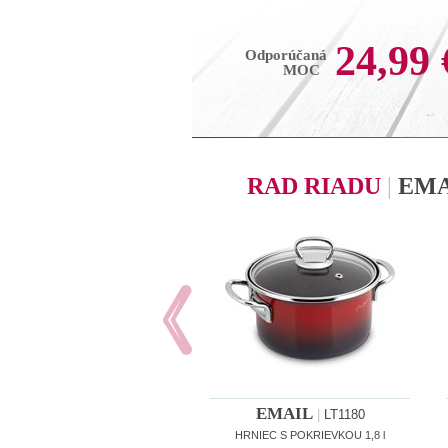
24,99 
Odporúčaná
MOC
RAD RIADU
|
EMA
EMAIL
|
LT1180
HRNIEC S POKRIEVKOU 1,8 l