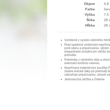
Objem
4,8 
Farba
čer
Výška
7,5
Šírka
28 
Hĺbka
28 
Vyrobené z vysoko odolného hliní
Riad opatrený vnútorným nepriľ
proti oderu a pripaľovaniu, silný
elegantnými úchytmi pre väčšiu b
pohodlie.
Pokrievka z odolného skla a otvor
dokonalú kontrolu varenia.
Nepriľnavý materiál bez použitia
žiadne toxické látky pri prehriatí)
zabraňuje pripaľovaniu, zdravé va
Jednoduchá údržba a čistenie.