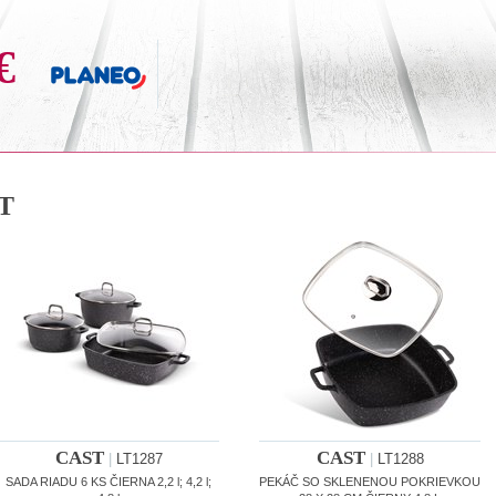
€
T
CAST
CAST
|
LT1287
|
LT1288
SADA RIADU 6 KS ČIERNA 2,2 l; 4,2 l;
PEKÁČ SO SKLENENOU POKRIEVKOU