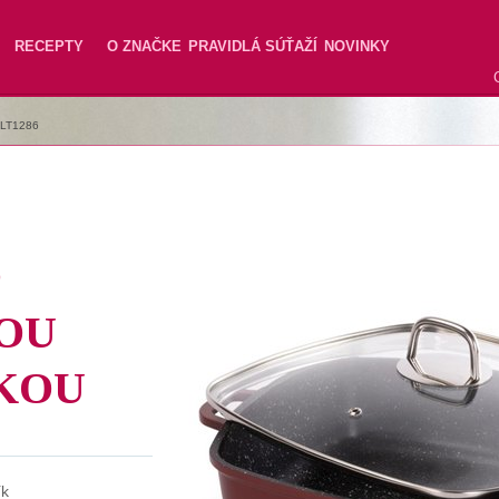
RECEPTY
O ZNAČKE
PRAVIDLÁ SÚŤAŽÍ
NOVINKY
LT1286
O
OU
KOU
ík