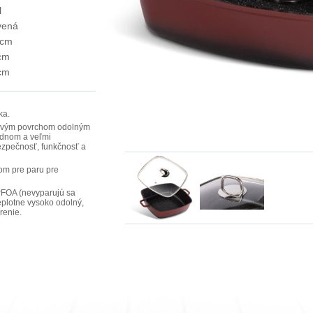
l
vená
 cm
cm
cm
ka.
navým povrchom odolným
m dnom a veľmi
ezpečnosť, funkčnosť a
om pre paru pre
 PFOA (nevyparujú sa
 teplotne vysoko odolný,
renie.