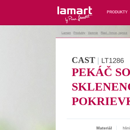
Lamart
PRODUKTY
Lamart
|
Produkty
|
Varenie
|
Riad - hrnce, rajnice
|
CAST
|
LT1286
PEKÁČ S
SKLENEN
POKRIEV
Materiál
hlin