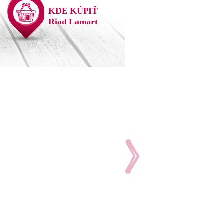
KDE KÚPIŤ
Riad Lamart