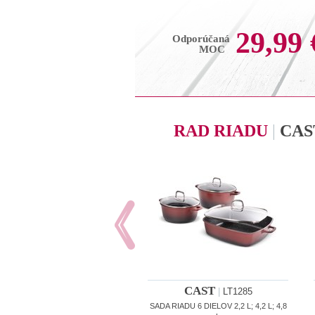
29,99 
Odporúčaná
MOC
RAD RIADU
|
CAS
CAST
|
LT1285
SADA RIADU 6 DIELOV 2,2 L; 4,2 L; 4,8