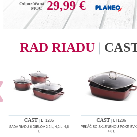
29,99 €
Odporúčaná
MOC
RAD RIADU
|
CAS
CAST
CAST
|
LT1285
|
LT1286
SADA RIADU 6 DIELOV 2,2 L; 4,2 L; 4,8
PEKÁČ SO SKLENENOU POKRIEV
L
4,8 L