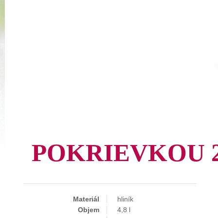
POKRIEVKOU 2
Materiál
hliník
Objem
4,8 l