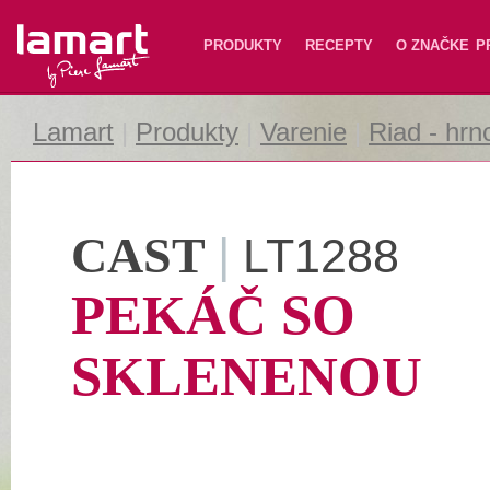
Lamart
PRODUKTY
RECEPTY
O ZNAČKE
P
Lamart
|
Produkty
|
Varenie
|
Riad - hrn
CAST
|
LT1288
PEKÁČ SO
SKLENENOU