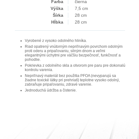
Farba
čierna
Výška
7,5 cm
Šírka
28 cm
Hĺbka
28 cm
Vyrobené z vysoko odolného hliníka.
Riad opatrený vnútorným nepriľnavým povrchom odolným
proti oderu a pripaľovaniu, silným dnom a veľmi
elegantnými úchytmi pre väčšiu bezpečnosť, funkčnosť a
pohodlie.
Pokrievka z odolného skla a otvorom pre paru pre dokonalú
kontrolu varenia.
Nepriľnavý materiál bez použitia PFOA (nevyparujú sa
žiadne toxické látky pri prehriatí) teplotne vysoko odolný,
zabraňuje pripaľovaniu, zdravé varenie.
Jednoduchá údržba a čistenie.