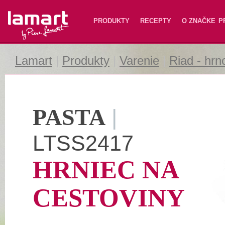
Lamart
PRODUKTY
RECEPTY
O ZNAČKE
P
Lamart
|
Produkty
|
Varenie
|
Riad - hrn
PASTA
|
LTSS2417
HRNIEC NA
CESTOVINY