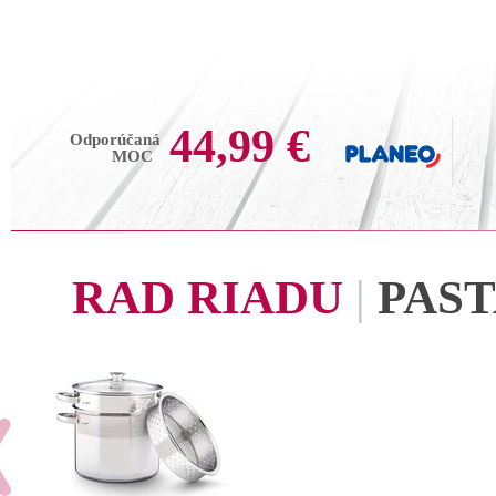
44,99 €
Odporúčaná
MOC
RAD RIADU
|
PAS