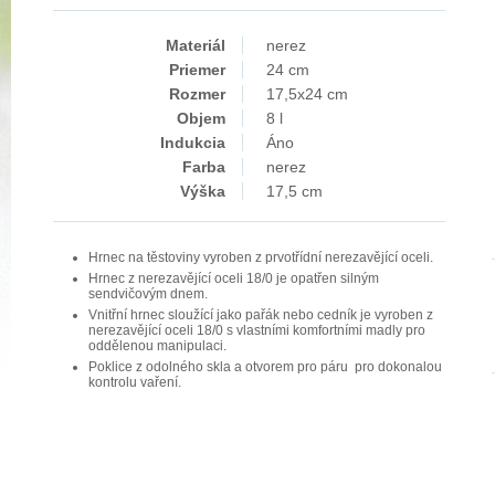
Materiál
nerez
Priemer
24 cm
Rozmer
17,5x24 cm
Objem
8 l
Indukcia
Áno
Farba
nerez
Výška
17,5 cm
Hrnec na těstoviny vyroben z prvotřídní nerezavějící oceli.
Hrnec z nerezavějící oceli 18/0 je opatřen silným
sendvičovým dnem.
Vnitřní hrnec sloužící jako pařák nebo cedník je vyroben z
nerezavějící oceli 18/0 s vlastními komfortními madly pro
oddělenou manipulaci.
Poklice z odolného skla a otvorem pro páru pro dokonalou
kontrolu vaření.