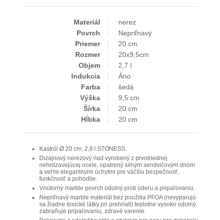
Materiál
nerez
Povrch
Nepriľnavý
Priemer
20 cm
Rozmer
20x9,5cm
Objem
2,7 l
Indukcia
Áno
Farba
šedá
Výška
9,5 cm
Šírka
20 cm
Hĺbka
20 cm
Kastról Ø 20 cm, 2,8 l STONESS.
Dizajnový nerezový riad vyrobený z prvotriednej
nehrdzavejúcej ocele, opatrený silným sendvičovým dnom
a veľmi elegantnými úchytmi pre väčšiu bezpečnosť,
funkčnosť a pohodlie.
Vnútorný marble povrch odolný proti oderu a pripaľovaniu.
Nepriľnavý marble materiál bez použitia PFOA (nevyparujú
sa žiadne toxické látky pri prehriatí) teplotne vysoko odolný,
zabraňuje pripaľovaniu, zdravé varenie.