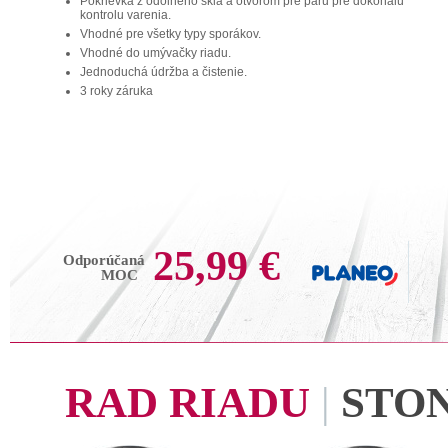
Pokrievka z odolného skla a otvorom pre paru pre dokonalú
kontrolu varenia.
Vhodné pre všetky typy sporákov.
Vhodné do umývačky riadu.
Jednoduchá údržba a čistenie.
3 roky záruka
25,99 €
Odporúčaná
MOC
RAD RIADU
|
STO