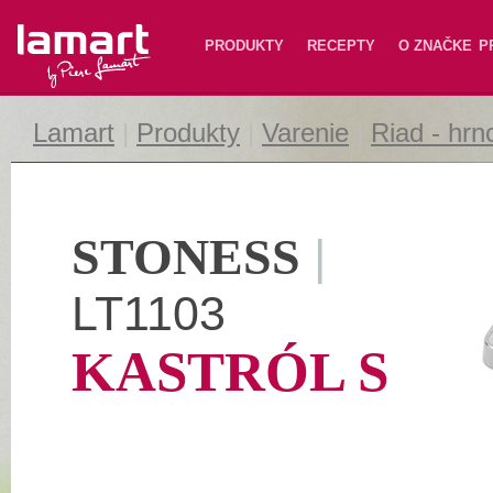
Lamart
PRODUKTY
RECEPTY
O ZNAČKE
P
Lamart
|
Produkty
|
Varenie
|
Riad - hrn
STONESS
|
LT1103
KASTRÓL S