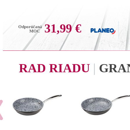
31,99 €
Odporúčaná
MOC
RAD RIADU
|
GRA