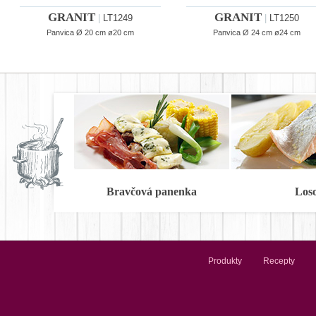
GRANIT
GRANIT
|
LT1249
|
LT1250
Panvica Ø 20 cm ø20 cm
Panvica Ø 24 cm ø24 cm
Bravčová panenka
Los
Produkty
Recepty