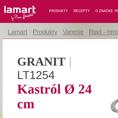
Lamart
PRODUKTY
RECEPTY
O ZNAČKE
P
Lamart
|
Produkty
|
Varenie
|
Riad - hrn
GRANIT
|
LT1254
Kastról Ø 24
cm