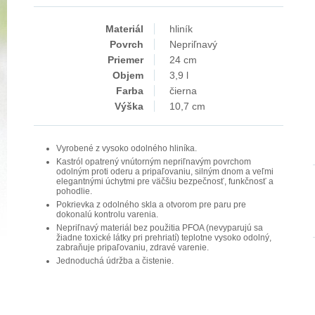
Materiál
hliník
Povrch
Nepriľnavý
Priemer
24 cm
Objem
3,9 l
Farba
čierna
Výška
10,7 cm
Vyrobené z vysoko odolného hliníka.
Kastról opatrený vnútorným nepriľnavým povrchom
odolným proti oderu a pripaľovaniu, silným dnom a veľmi
elegantnými úchytmi pre väčšiu bezpečnosť, funkčnosť a
pohodlie.
Pokrievka z odolného skla a otvorom pre paru pre
dokonalú kontrolu varenia.
Nepriľnavý materiál bez použitia PFOA (nevyparujú sa
žiadne toxické látky pri prehriatí) teplotne vysoko odolný,
zabraňuje pripaľovaniu, zdravé varenie.
Jednoduchá údržba a čistenie.