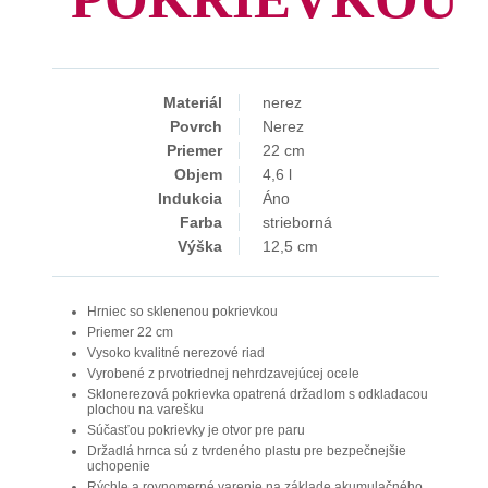
Materiál
nerez
Povrch
Nerez
Priemer
22 cm
Objem
4,6 l
Indukcia
Áno
Farba
strieborná
Výška
12,5 cm
Hrniec so sklenenou pokrievkou
Priemer 22 cm
Vysoko kvalitné nerezové riad
Vyrobené z prvotriednej nehrdzavejúcej ocele
Sklonerezová pokrievka opatrená držadlom s odkladacou
plochou na varešku
Súčasťou pokrievky je otvor pre paru
Držadlá hrnca sú z tvrdeného plastu pre bezpečnejšie
uchopenie
Rýchle a rovnomerné varenie na základe akumulačného