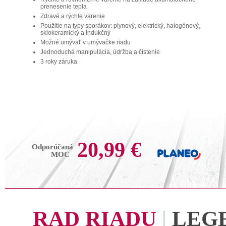
prenesenie tepla
Zdravé a rýchle varenie
Použitie na typy sporákov: plynový, elektrický, halogénový,
sklokeramický a indukčný
Možné umývať v umývačke riadu
Jednoduchá manipulácia, údržba a čistenie
3 roky záruka
20,99 €
Odporúčaná
MOC
RAD RIADU
|
LEG