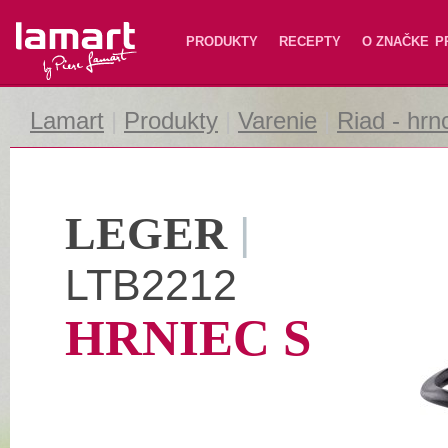
Lamart
PRODUKTY
RECEPTY
O ZNAČKE
P
Lamart
|
Produkty
|
Varenie
|
Riad - hrn
LEGER
|
LTB2212
HRNIEC S