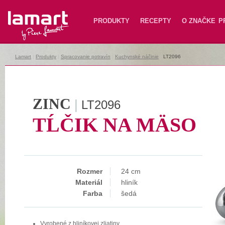
Lamart
PRODUKTY
RECEPTY
O ZNAČKE
P
Lamart
|
Produkty
|
Spracovanie potravín
|
Kuchynské náčinie
|
LT2096
ZINC
|
LT2096
TĹČIK NA MÄSO
Rozmer
24 cm
Materiál
hliník
Farba
šedá
Vyrobené z hliníkovej zliatiny.