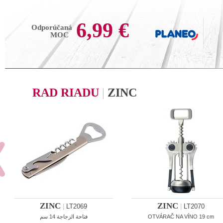
6,99 €
Odporúčaná
MOC
RAD RIADU
|
ZINC
ZINC
ZINC
|
LT2069
|
LT2070
فتاحة الزجاجة 14 سم
OTVÁRAČ NA VÍNO 19 cm