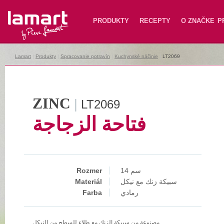
Lamart
PRODUKTY
RECEPTY
O ZNAČKE
P
Lamart
|
Produkty
|
Spracovanie potravín
|
Kuchynské náčinie
|
LT2069
ZINC
|
LT2069
فتاحة الزجاجة
Rozmer
14 سم
Materiál
سبيكة زنك مع نيكل
Farba
رمادي
مصنوعة من سبيكة الزنك مع طلاء للسطح من النيكل.