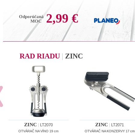
2,99 €
Odporúčaná
MOC
RAD RIADU
|
ZINC
ZINC
ZINC
|
LT2070
|
LT2071
OTVÁRAČ NA VÍNO 19 cm
OTVÁRAČ NA KONZERVY 17 cm