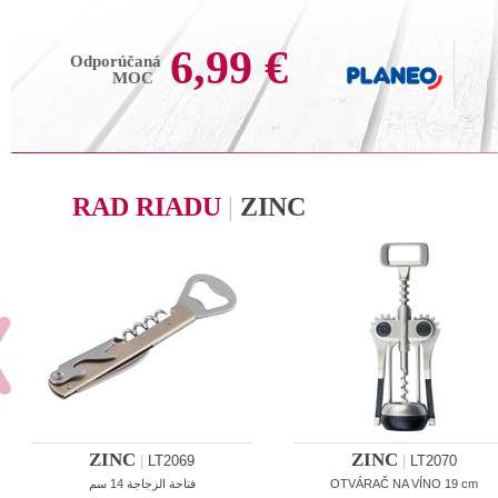
6,99 €
Odporúčaná
MOC
RAD RIADU
|
ZINC
ZINC
ZINC
|
LT2069
|
LT2070
فتاحة الزجاجة 14 سم
OTVÁRAČ NA VÍNO 19 cm