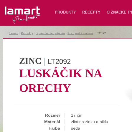
Lamart
PRODUKTY
RECEPTY
O ZNAČKE
P
Lamart
|
Produkty
|
Spracovanie potravín
|
Kuchynské náčinie
|
LT2092
ZINC
|
LT2092
LUSKÁČIK NA
ORECHY
Rozmer
17 cm
Materiál
zliatina zinku a niklu
Farba
šedá