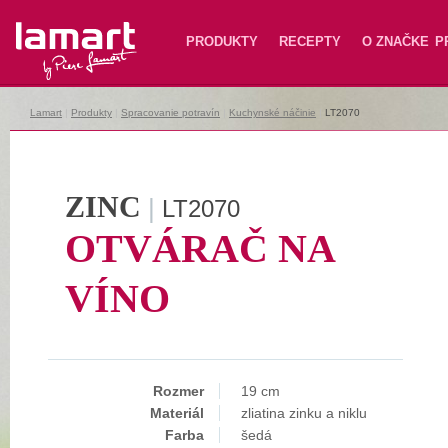
Lamart
PRODUKTY
RECEPTY
O ZNAČKE
P
Lamart
|
Produkty
|
Spracovanie potravín
|
Kuchynské náčinie
|
LT2070
ZINC
|
LT2070
OTVÁRAČ NA
VÍNO
Rozmer
19 cm
Materiál
zliatina zinku a niklu
Farba
šedá