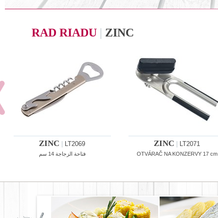
RAD RIADU
|
ZINC
ZINC
ZINC
|
LT2069
|
LT2071
فتاحة الزجاجة 14 سم
OTVÁRAČ NA KONZERVY 17 cm