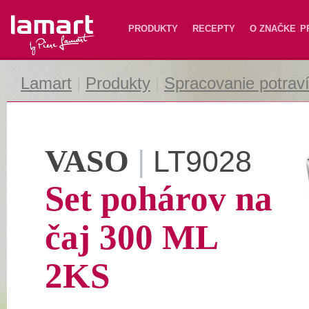
Lamart
PRODUKTY
RECEPTY
O ZNAČKE
P
Lamart
|
Produkty
|
Spracovanie potrav
VASO
|
LT9028
Set pohárov na
čaj 300 ML
2KS