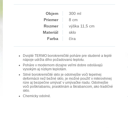
Objem
300 ml
Priemer
8 cm
Rozmer
výška 11,5 cm
Materiál
sklo
Farba
číra
Dvojité TERMO borokremičité poháre pre studené a teplé
nápoje udržia dlho požadovanú teplotu.
Poháre v modernom dizajne veľmi dobre odolávajú
vysokým aj nízkym teplotám.
Silné borokremičité sklo je odolnejšie voči tepelnej
deformácii než bežné sklo, je možné použiť v mikrovlnnej
rúre aj bezpečne umývať v umývačke riadu. Odolnejšie
voči poškriabaniu, prasklinám a škrabancom, ako tradičné
sklo.
Chemicky odolné.