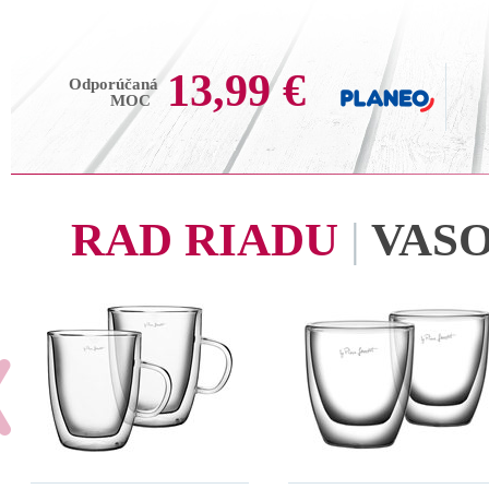
13,99 €
Odporúčaná
MOC
RAD RIADU
|
VAS