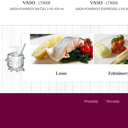
VASO
VASO
|
LT9008
|
LT9009
SADA POHÁROV NA ČAJ 2 KS 420 ml
SADA POHÁROV ESPRESSO 2 KS 8
Losos
Zeleninov
Produkty
Recepty