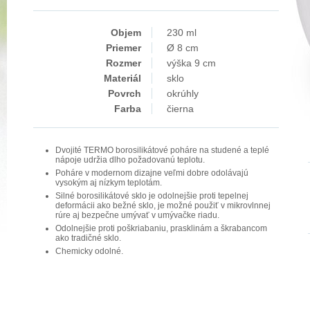
Objem
230 ml
Priemer
Ø 8 cm
Rozmer
výška 9 cm
Materiál
sklo
Povrch
okrúhly
Farba
čierna
Dvojité TERMO borosilikátové poháre na studené a teplé
nápoje udržia dlho požadovanú teplotu.
Poháre v modernom dizajne veľmi dobre odolávajú
vysokým aj nízkym teplotám.
Silné borosilikátové sklo je odolnejšie proti tepelnej
deformácii ako bežné sklo, je možné použiť v mikrovlnnej
rúre aj bezpečne umývať v umývačke riadu.
Odolnejšie proti poškriabaniu, prasklinám a škrabancom
ako tradičné sklo.
Chemicky odolné.