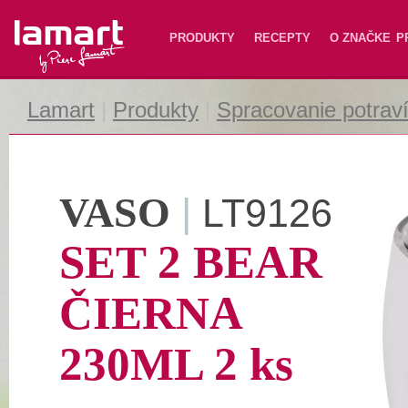
Lamart
PRODUKTY
RECEPTY
O ZNAČKE
P
Lamart
|
Produkty
|
Spracovanie potrav
VASO
|
LT9126
SET 2 BEAR
ČIERNA
230ML 2 ks