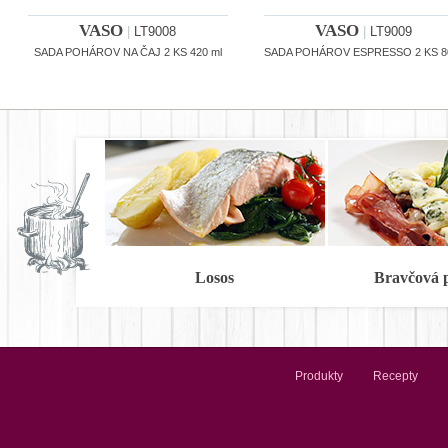
VASO
VASO
|
LT9008
|
LT9009
SADA POHÁROV NA ČAJ 2 KS 420 ml
SADA POHÁROV ESPRESSO 2 KS 8
Losos
Bravčová 
Produkty
Recepty