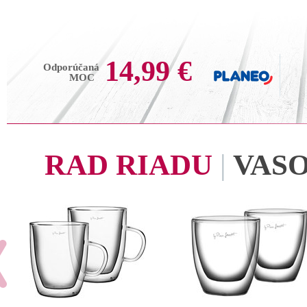
14,99 €
Odporúčaná
MOC
RAD RIADU
|
VAS