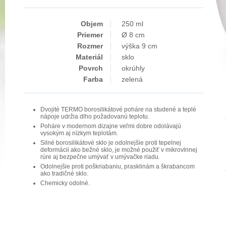
Objem
250 ml
Priemer
Ø 8 cm
Rozmer
výška 9 cm
Materiál
sklo
Povrch
okrúhly
Farba
zelená
Dvojité TERMO borosilikátové poháre na studené a teplé
nápoje udržia dlho požadovanú teplotu.
Poháre v modernom dizajne veľmi dobre odolávajú
vysokým aj nízkym teplotám.
Silné borosilikátové sklo je odolnejšie proti tepelnej
deformácii ako bežné sklo, je možné použiť v mikrovlnnej
rúre aj bezpečne umývať v umývačke riadu.
Odolnejšie proti poškriabaniu, prasklinám a škrabancom
ako tradičné sklo.
Chemicky odolné.