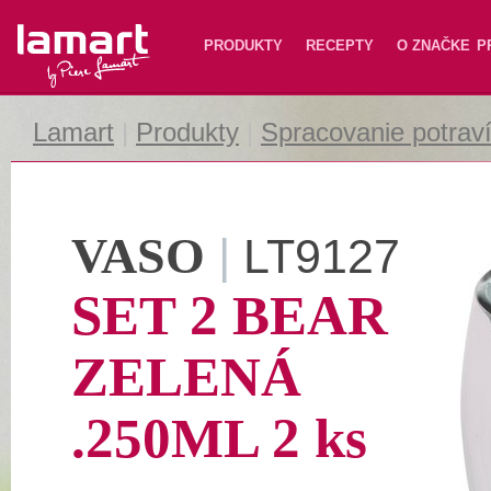
Lamart
PRODUKTY
RECEPTY
O ZNAČKE
P
Lamart
|
Produkty
|
Spracovanie potrav
VASO
|
LT9127
SET 2 BEAR
ZELENÁ
.250ML 2 ks