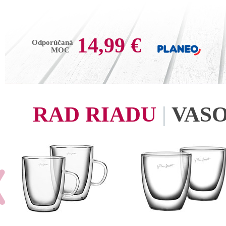
14,99 €
Odporúčaná
MOC
RAD RIADU
|
VAS