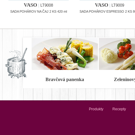
VASO
VASO
|
LT9008
|
LT9009
SADA POHÁROV NA ČAJ 2 KS 420 ml
SADA POHÁROV ESPRESSO 2 KS 8
Bravčová panenka
Zeleninov
Produkty
Recepty