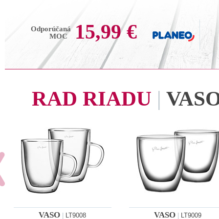
15,99 €
Odporúčaná
MOC
RAD RIADU
|
VAS
VASO
VASO
|
LT9008
|
LT9009