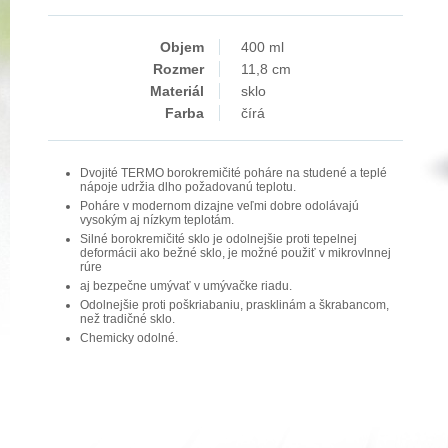
Objem
400 ml
Rozmer
11,8 cm
Materiál
sklo
Farba
čírá
Dvojité TERMO borokremičité poháre na studené a teplé
nápoje udržia dlho požadovanú teplotu.
Poháre v modernom dizajne veľmi dobre odolávajú
vysokým aj nízkym teplotám.
Silné borokremičité sklo je odolnejšie proti tepelnej
deformácii ako bežné sklo, je možné použiť v mikrovlnnej
rúre
aj bezpečne umývať v umývačke riadu.
Odolnejšie proti poškriabaniu, prasklinám a škrabancom,
než tradičné sklo.
Chemicky odolné.