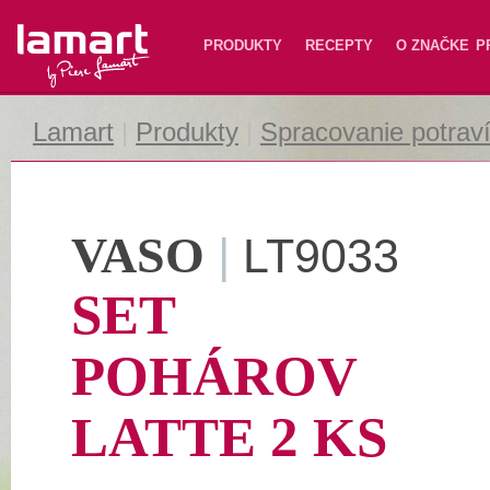
Lamart
PRODUKTY
RECEPTY
O ZNAČKE
P
Lamart
|
Produkty
|
Spracovanie potrav
VASO
|
LT9033
SET
POHÁROV
LATTE 2 KS