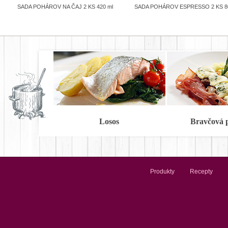
SADA POHÁROV NA ČAJ 2 KS 420 ml
SADA POHÁROV ESPRESSO 2 KS 8
Losos
Bravčová 
Produkty
Recepty