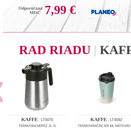
7,99 €
Odporúčaná
MOC
RAD RIADU
|
KAF
KAFFE
KAFFE
|
LT4076
|
LT4092
TERMOSKA NEREZ 2L 2L
TERMOHRNČEK 500 ML MÁTA 500