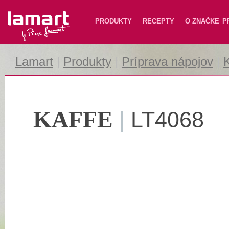
Lamart
PRODUKTY
RECEPTY
O ZNAČKE
P
Lamart
|
Produkty
|
Príprava nápojov
|
K
KAFFE
|
LT4068