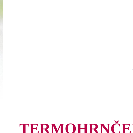
TERMOHRNČEK