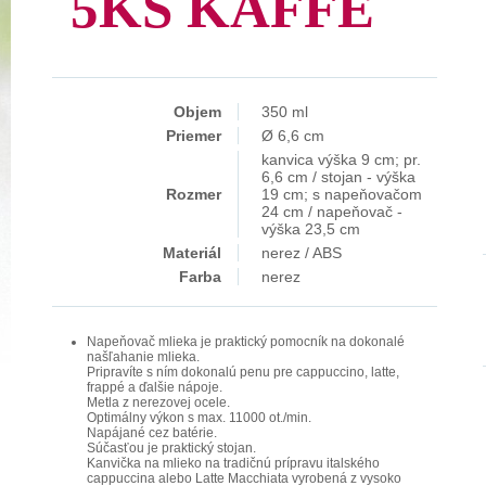
5KS KAFFE
Objem
350 ml
Priemer
Ø 6,6 cm
kanvica výška 9 cm; pr.
6,6 cm / stojan - výška
Rozmer
19 cm; s napeňovačom
24 cm / napeňovač -
výška 23,5 cm
Materiál
nerez / ABS
Farba
nerez
Napeňovač mlieka je praktický pomocník na dokonalé
našľahanie mlieka.
Pripravíte s ním dokonalú penu pre cappuccino, latte,
frappé a ďalšie nápoje.
Metla z nerezovej ocele.
Optimálny výkon s max. 11000 ot./min.
Napájané cez batérie.
Súčasťou je praktický stojan.
Kanvička na mlieko na tradičnú prípravu italského
cappuccina alebo Latte Macchiata vyrobená z vysoko