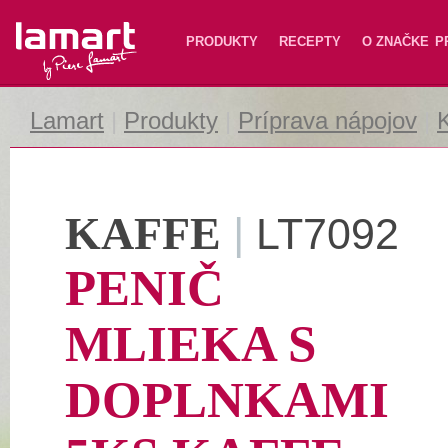
Lamart
PRODUKTY
RECEPTY
O ZNAČKE
P
Lamart
|
Produkty
|
Príprava nápojov
|
K
KAFFE
|
LT7092
PENIČ
MLIEKA S
DOPLNKAMI