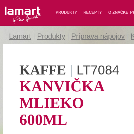
Lamart
PRODUKTY
RECEPTY
O ZNAČKE
P
Lamart
|
Produkty
|
Príprava nápojov
|
K
KAFFE
|
LT7084
KANVIČKA
MLIEKO
600ML