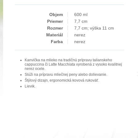
Objem
600 ml
Priemer
7,7 cm
Rozmer
7,7 cm; výška 11 cm
Materiál
nerez
Farba
nerez
Kanvička na mlieko na tradičnú prípravu talianskeho
cappuccina či Latte Macchiata vyrobená z vysoko kvalitnej
nerez ocele.
Slúži na prípravu mliečnej peny alebo dolievanie.
Štýlový dizajn, ergonomická kovová rukoväť.
Lievik.