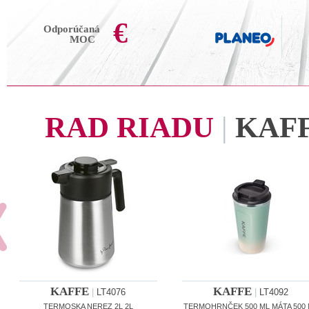
€
Odporúčaná
MOC
RAD RIADU
|
KAF
KAFFE
KAFFE
|
LT4076
|
LT4092
TERMOSKA NEREZ 2L 2L
TERMOHRNČEK 500 ML MÁTA 500